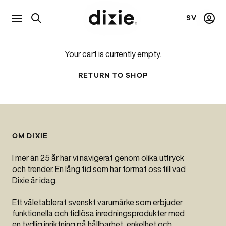
SV
Visa
Mitt
Dixie
sökfält
kont
Your cart is currently empty.
RETURN TO SHOP
OM DIXIE
I mer än 25 år har vi navigerat genom olika uttryck
och trender. En lång tid som har format oss till vad
Dixie är idag.
Ett väletablerat svenskt varumärke som erbjuder
funktionella och tidlösa inredningsprodukter med
en tydlig inriktning på hållbarhet, enkelhet och