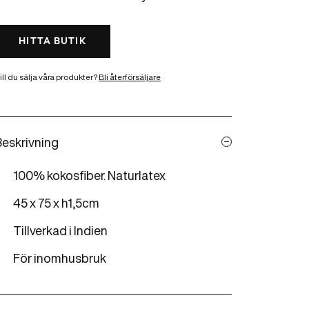
HITTA BUTIK
ill du sälja våra produkter?
Bli återförsäljare
Beskrivning
100% kokosfiber. Naturlatex
45 x 75 x h1,5cm
Tillverkad i Indien
För inomhusbruk