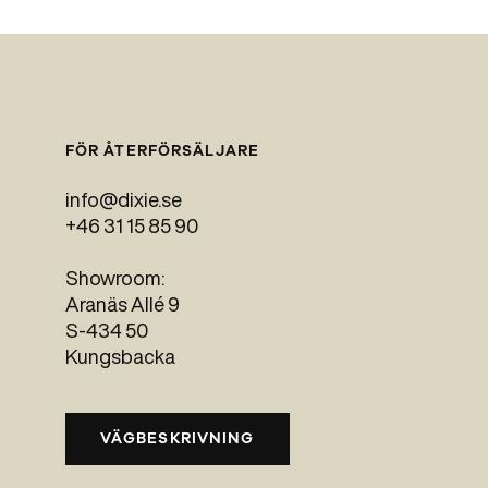
FÖR ÅTERFÖRSÄLJARE
info@dixie.se
+46 31 15 85 90
Showroom:
Aranäs Allé 9
S-434 50
Kungsbacka
VÄGBESKRIVNING