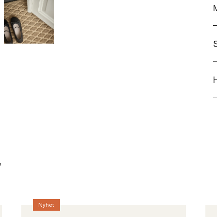
r
r
Nyhet