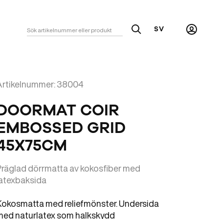
SV
Sök
Mitt
konto
Artikelnummer: 38004
DOORMAT COIR
EMBOSSED GRID
45X75CM
Präglad dörrmatta av kokosfiber med
latexbaksida
Kokosmatta med reliefmönster. Undersida
med naturlatex som halkskydd