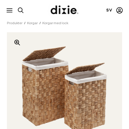
SV
Visa
Mitt
Dixie
sökfält
kont
Produkter
/
Korgar
/
Korgar med lock