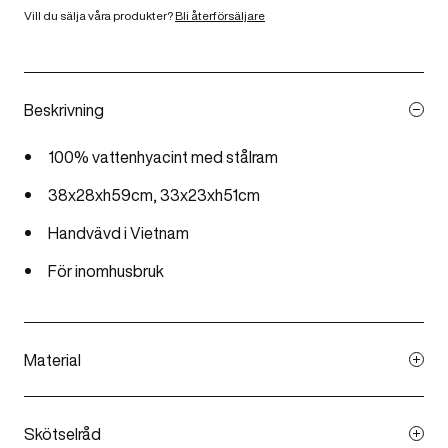
Vill du sälja våra produkter?
Bli återförsäljare
Beskrivning
100% vattenhyacint med stålram
38x28xh59cm, 33x23xh51cm
Handvävd i Vietnam
För inomhusbruk
Material
En fritt flytande perenn vattenväxt och med sina breda,
tjocka, glansiga, ovalformade blad kan vattenhyacinten
Skötselråd