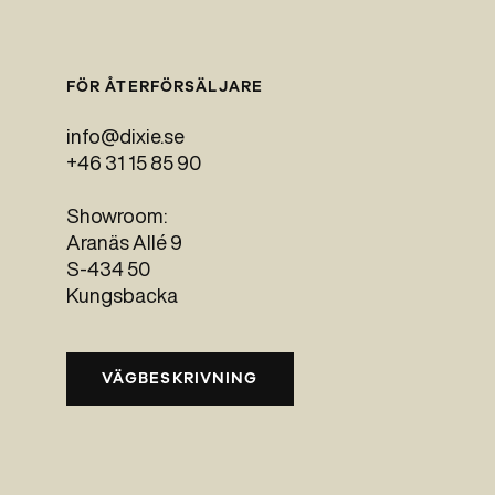
FÖR ÅTERFÖRSÄLJARE
info@dixie.se
+46 31 15 85 90
Showroom:
Aranäs Allé 9
S-434 50
Kungsbacka
VÄGBESKRIVNING