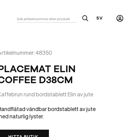
SV
Sök
Mitt
konto
Artikelnummer: 48350
PLACEMAT ELIN
COFFEE D38CM
affebrun rund bordstablett Elin av jute
Handflätad vändbar bordstablett av jute
ed naturlig lyster.
HITTA BUTIK