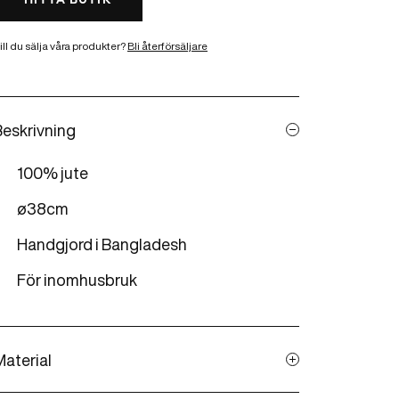
ill du sälja våra produkter?
Bli återförsäljare
Beskrivning
100% jute
ø38cm
Handgjord i Bangladesh
För inomhusbruk
Material