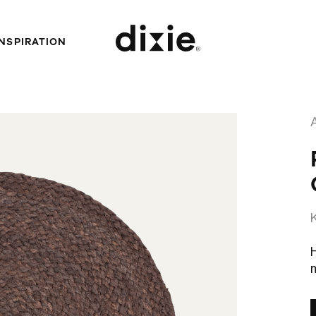
INSPIRATION
Dixie
K
m