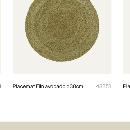
1
Placemat Elin avocado d38cm
48353
Pl