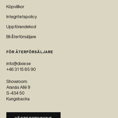
Köpvillkor
Integritetspolicy
Uppförandekod
Bli återförsäljare
FÖR ÅTERFÖRSÄLJARE
info@dixie.se
+46 31 15 85 90
Denna webbplats
SWEDISH
Showroom:
använder cookies
Aranäs Allé 9
ENGLISH
S-434 50
Denna webbplats använder cookies för att
Kungsbacka
förbättra användarupplevelsen. Genom att
använda vår webbplats samtycker du till alla
cookies i enlighet med vår cookiepolicy.
Läs mer