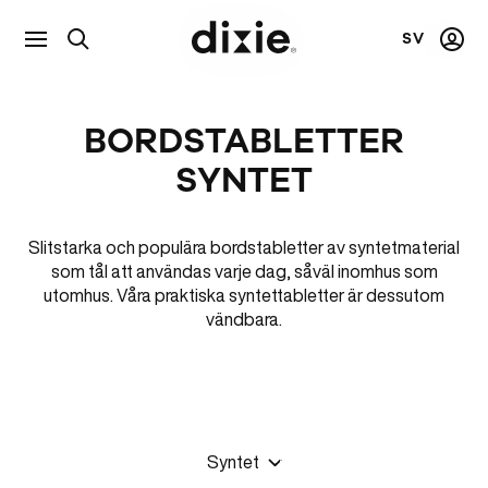
SV
Visa
Mitt
Dixie
sökfält
kont
BORDSTABLETTER
SYNTET
Slitstarka och populära bordstabletter av syntetmaterial
som tål att användas varje dag, såväl inomhus som
utomhus. Våra praktiska syntettabletter är dessutom
vändbara.
Syntet