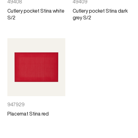
49408
49409
Cutlery pocket Stina white
Cutlery pocket Stina dark
S/2
grey S/2
947929
Placemat Stina red