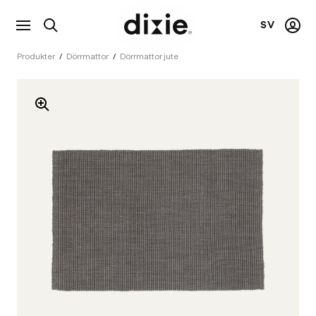
SV
Visa
Mitt
Dixie
sökfält
kont
Produkter
/
Dörrmattor
/
Dörrmattor jute