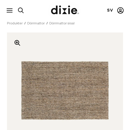
SV
Visa
Mitt
Dixie
sökfält
kont
Produkter
/
Dörrmattor
/
Dörrmattor sisal