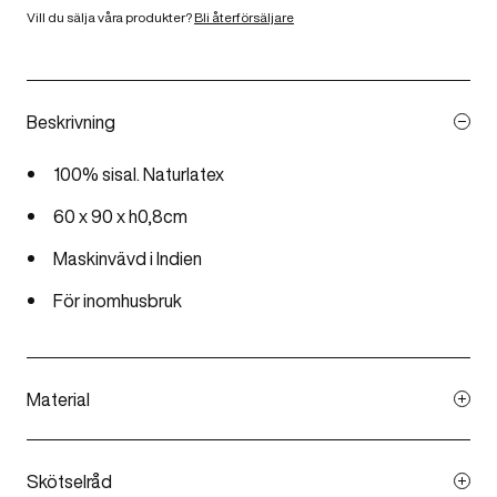
Vill du sälja våra produkter?
Bli återförsäljare
Beskrivning
100% sisal. Naturlatex
60 x 90 x h0,8cm
Maskinvävd i Indien
För inomhusbruk
Material
Sisalplantan är en tålig växt som trivs i varma och torra
områden där andra grödor har svårt att trivas.
Skötselråd