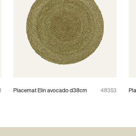
1
Placemat Elin avocado d38cm
48353
Pl