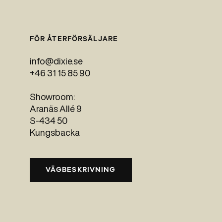
FÖR ÅTERFÖRSÄLJARE
info@dixie.se
+46 31 15 85 90
Showroom:
Aranäs Allé 9
S-434 50
Kungsbacka
VÄGBESKRIVNING