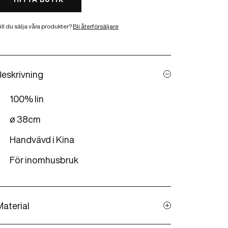
ill du sälja våra produkter?
Bli återförsäljare
Beskrivning
100% lin
ø 38cm
Handvävd i Kina
För inomhusbruk
Material