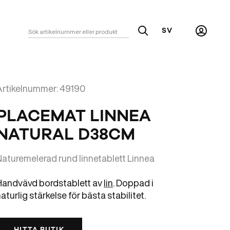
SV
Sök
Mitt
konto
Artikelnummer: 49190
PLACEMAT LINNEA
NATURAL D38CM
Naturemelerad rund linnetablett Linnea
Handvävd bordstablett av
lin
. Doppad i
aturlig stärkelse för bästa stabilitet.
HITTA BUTIK