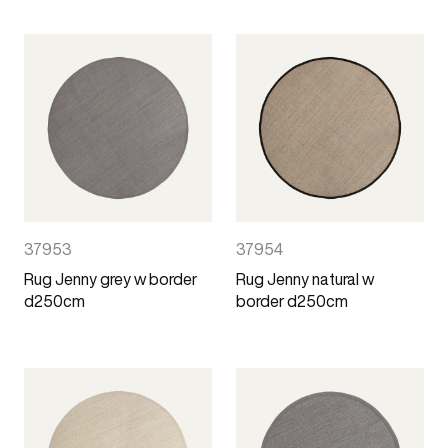
37953
37954
Rug Jenny grey w border
Rug Jenny natural w
d250cm
border d250cm