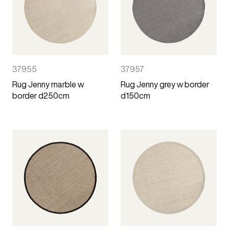
37955
37957
Rug Jenny marble w
Rug Jenny grey w border
border d250cm
d150cm