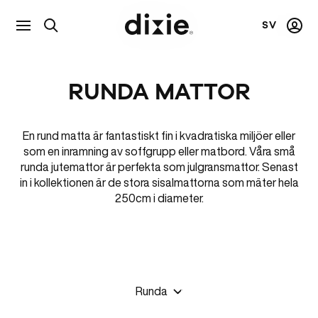
SV
Visa
Mitt
Dixie
sökfält
kont
RUNDA MATTOR
En rund matta är fantastiskt fin i kvadratiska miljöer eller
som en inramning av soffgrupp eller matbord. Våra små
runda jutemattor är perfekta som julgransmattor. Senast
in i kollektionen är de stora sisalmattorna som mäter hela
250cm i diameter.
Runda