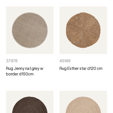
37978
45149
Rug Jenny nat.grey w
Rug Esther star d120 cm
border d150cm