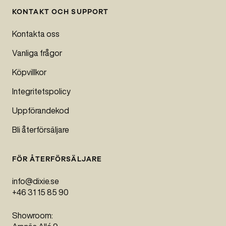
KONTAKT OCH SUPPORT
Kontakta oss
Vanliga frågor
Köpvillkor
Integritetspolicy
Uppförandekod
Bli återförsäljare
FÖR ÅTERFÖRSÄLJARE
info@dixie.se
+46 31 15 85 90
Denna webbplats
SWEDISH
Showroom:
använder cookies
ENGLISH