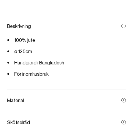
Beskrivning
100%
jute
ø 125cm
Handgjord
i Bangladesh
För inomhusbruk
Material
Handgjord matta av maskinspunnet jutegarn
Skötselråd