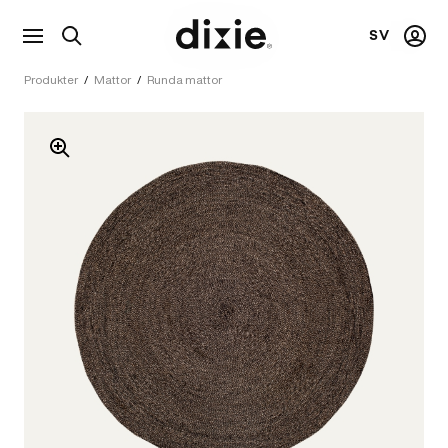
SV
Visa
Mitt
Dixie
sökfält
kont
Produkter
/
Mattor
/
Runda mattor