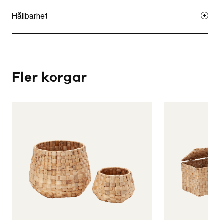
Dammsug eller torka av med fuktig trasa.
Hållbarhet
Sjögräs är ett naturligt och snabbväxande material som
använts till flätade produkter sedan urminnes tider. Det är
hållbart för både hemmet och naturen.
Fler korgar