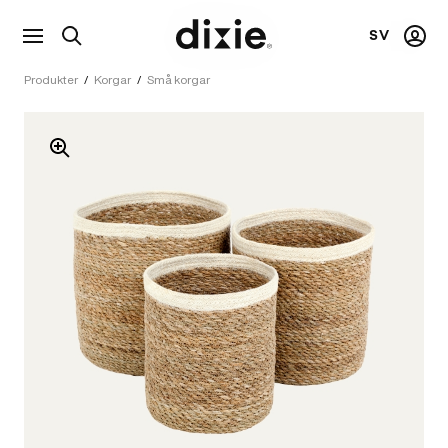
SV
Visa
Mitt
Dixie
sökfält
kont
Produkter
/
Korgar
/
Små korgar