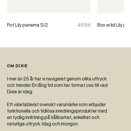
Pot Lily panama S/2
45154
Box w lid Lily p
OM DIXIE
I mer än 25 år har vi navigerat genom olika uttryck
och trender. En lång tid som har format oss till vad
Dixie är idag.
Ett väletablerat svenskt varumärke som erbjuder
funktionella och tidlösa inredningsprodukter med
en tydlig inriktning på hållbarhet, enkelhet och
naturliga uttryck. Idag och imorgon.