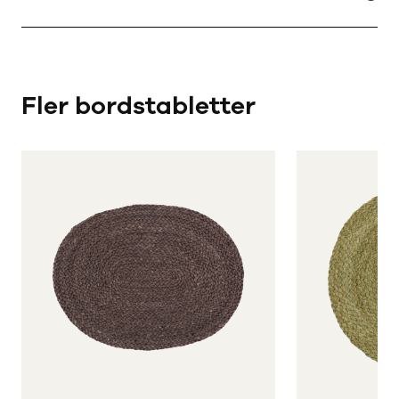
Sjögräs är ett naturligt och snabbväxande material som
använts till flätade produkter sedan urminnes tider. Det är
hållbart för både hemmet och naturen
Fler bordstabletter