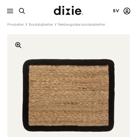
SV
Visa
Mitt
Dixie
sökfält
kont
Produkter
/
Bordstabletter
/
Rektangulära bordstabletter