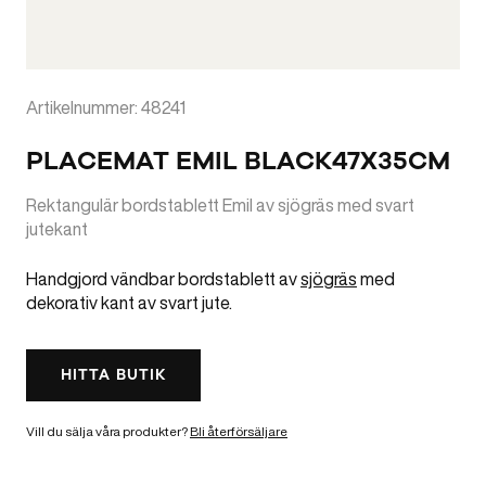
Artikelnummer: 48241
PLACEMAT EMIL BLACK47X35CM
Rektangulär bordstablett Emil av sjögräs med svart
jutekant
Handgjord vändbar bordstablett av
sjögräs
med
dekorativ kant av svart jute.
HITTA BUTIK
Vill du sälja våra produkter?
Bli återförsäljare