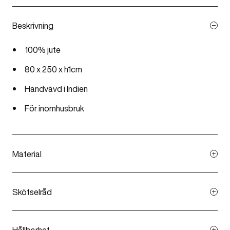
Beskrivning
100% jute
80 x 250 x h1cm
Handvävd i Indien
För inomhusbruk
Material
Handvävd jutematta av handspunnet jutegarn.
Skötselråd
Dammsug eller skakas. Ta bort fläckar omedelbart med
fuktig trasa. Kan inte blötläggas. För att undvika blekning,
Hållbarhet