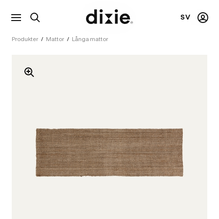
SV
Visa
Mitt
Dixie
sökfält
kont
Produkter
/
Mattor
/
Långa mattor