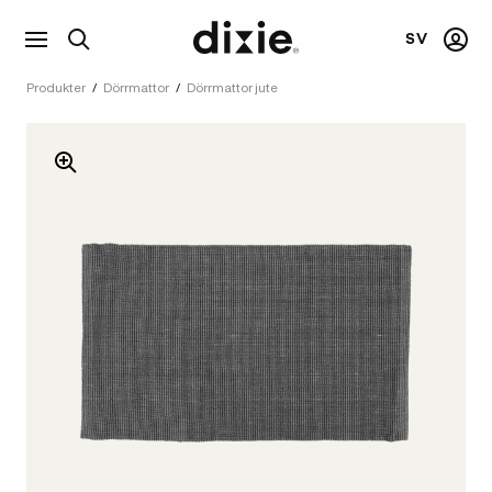
SV
Visa
Mitt
Dixie
sökfält
kont
Produkter
/
Dörrmattor
/
Dörrmattor jute