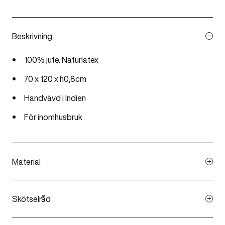
Beskrivning
100% jute. Naturlatex
70 x 120 x h0,8cm
Handvävd i Indien
För inomhusbruk
Material
Handvävd jutematta av maskinspunnet infärgat jutegarn
med naturlatex på undersidan.
Skötselråd
Dammsug eller skakas. Ta bort fläckar omedelbart med