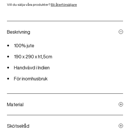
Vill du sälja våra produkter?
Bli återförsäljare
Beskrivning
100% jute
190 x 290 x h1,5cm
Handvävd i Indien
För inomhusbruk
Material
Handvävd jutematta av handspunnet jutegarn
Skötselråd