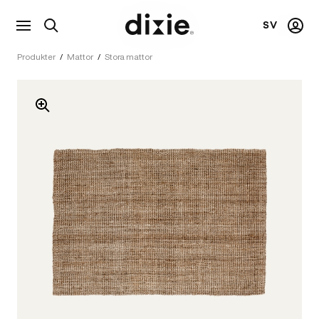
SV
Visa
Mitt
Dixie
sökfält
kont
Produkter
/
Mattor
/
Stora mattor